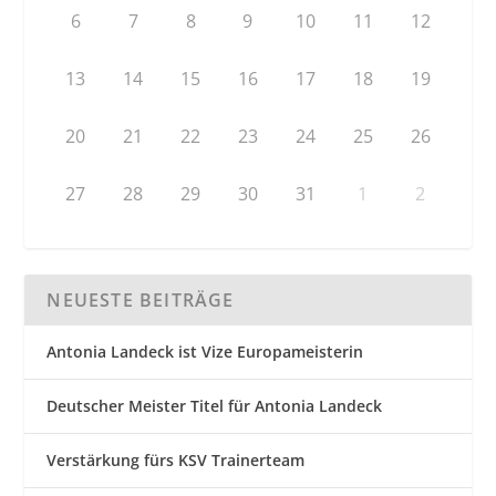
6
7
8
9
10
11
12
13
14
15
16
17
18
19
20
21
22
23
24
25
26
27
28
29
30
31
1
2
NEUESTE BEITRÄGE
Antonia Landeck ist Vize Europameisterin
Deutscher Meister Titel für Antonia Landeck
Verstärkung fürs KSV Trainerteam