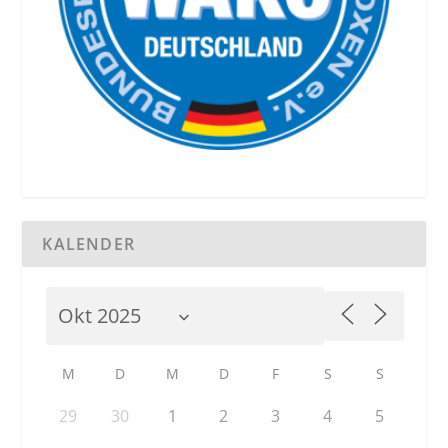
KALENDER
M
D
M
D
F
S
S
29
30
1
2
3
4
5