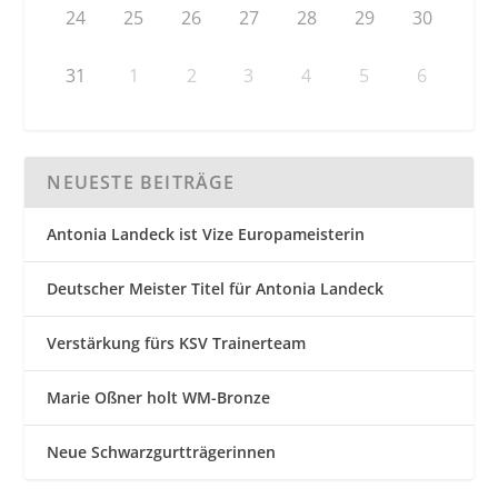
24
25
26
27
28
29
30
31
1
2
3
4
5
6
NEUESTE BEITRÄGE
Antonia Landeck ist Vize Europameisterin
Deutscher Meister Titel für Antonia Landeck
Verstärkung fürs KSV Trainerteam
Marie Oßner holt WM-Bronze
Neue Schwarzgurtträgerinnen